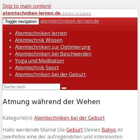
Skip to main content
atemtechniken-lernen.de
Atmen ist Leben
atemtechniken-lernen.de
Toggle navigation
Atemtechniken lernen
Atemtechnik Wissen
Atemtechniken zur Optimierung
Atemtechniken bei Beschwerden
Yoga und Meditation
Atemtechnik Sport
Atemtechniken bei der Geburt
Atmung während der Wehen
Kategorie(n):
Atemtechniken bei der Geburt
Hallo werdende Mama! Die
Geburt
Deines
Babys
ist
zweifellos eine der aufregendsten und intensivsten