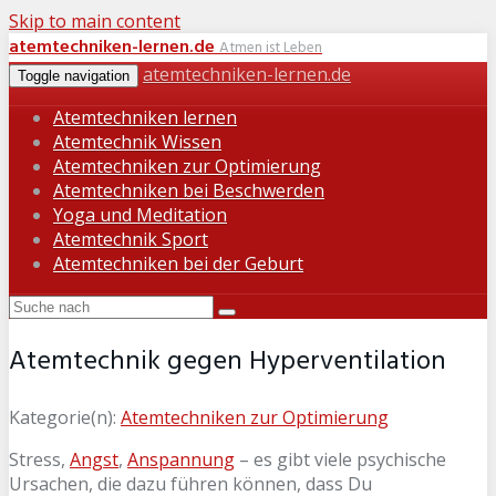
Skip to main content
atemtechniken-lernen.de
Atmen ist Leben
atemtechniken-lernen.de
Toggle navigation
Atemtechniken lernen
Atemtechnik Wissen
Atemtechniken zur Optimierung
Atemtechniken bei Beschwerden
Yoga und Meditation
Atemtechnik Sport
Atemtechniken bei der Geburt
Atemtechnik gegen Hyperventilation
Kategorie(n):
Atemtechniken zur Optimierung
Stress,
Angst
,
Anspannung
– es gibt viele psychische
Ursachen, die dazu führen können, dass Du