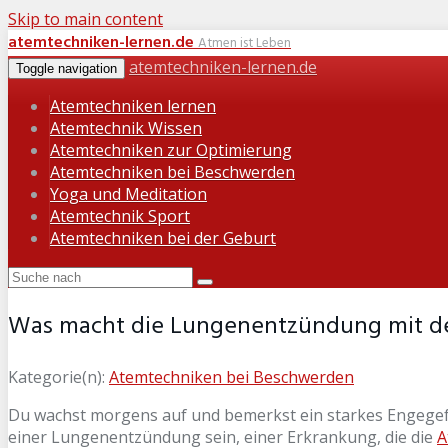
Skip to main content
atemtechniken-lernen.de
Atmen ist Leben
atemtechniken-lernen.de
Toggle navigation
Atemtechniken lernen
Atemtechnik Wissen
Atemtechniken zur Optimierung
Atemtechniken bei Beschwerden
Yoga und Meditation
Atemtechnik Sport
Atemtechniken bei der Geburt
Was macht die Lungenentzündung mit d
Kategorie(n):
Atemtechniken bei Beschwerden
Du wachst morgens auf und bemerkst ein starkes Engegefüh
einer Lungenentzündung sein, einer Erkrankung, die die
A